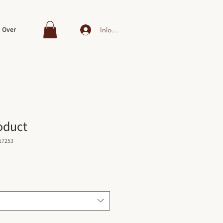
Over
Inloggen
roduct
17253