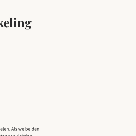
keling
elen. Als we beiden