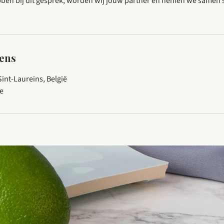
ben bij dit gesprek, worden wij jouw partner en nemen we samen 
ens
int-Laureins, België
e