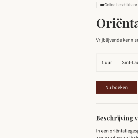
Online beschikbaar
Oriënta
Vrijblijvende kenni
1 uur
1
Sint-La
u
u
Nu boeken
Beschrijving 
In een oriëntatiege